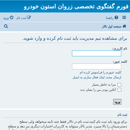
فورم گفتگوی تخصصی زروان استون خودرو
راهنما
ثبت نام
ورود
ج
صفحه اول تالار
س
برای مشاهده تیم مدیریت باید ثبت نام کرده و وارد شوید.
ت
ج
نام کاربری:
و
کلمه عبور:
کلمه عبورم را فراموش کرده ام
ارسال مجدد لینک فعال سازی به ایمیل
مرا به خاطر بسپار
آنلاین بودن من را نشان نده
ثبت نام
برای ورود باید ثبت نام کنید،ثبت نام در تالار فقط چند ثانیه میخواهد ولی سطح
دسترسیتان را بالا میبرد. مدیر تالار میتواند به کاربران اختیارات دیگری نیز دهد و سطح