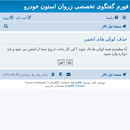
فورم گفتگوی تخصصی زروان استون خودرو
راهنما
ثبت نام
ورود
ج
صفحه اول تالار
س
حذف کوکی های انجمن
ت
ج
آيا مطمئنيد همه كوكي ها پاك شوند ؟ اين كار باعث خروج شما از انجمن مي شود و بايد
دوباره وارد شويد.
و
صفحه اول تالار
تمام زمان ها براساس
UTC+04:30
توسعه یافته توسط
phpBB
® Forum Software © phpBB Limited
phpBB Persian
پشتیبانی فارسی